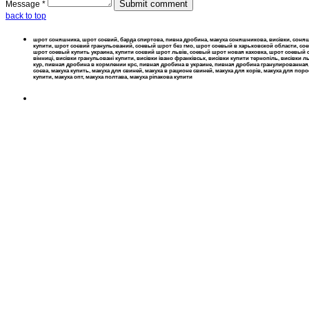
Message *
back to top
шрот соняшника, шрот соєвий, барда спиртова, пивна дробина, макуха соняшникова, висівки, со
купити, шрот соєвий гранульований, соевый шрот без гмо, шрот соевый в харьковской области, с
шрот соевый купить украина, купити соєвий шрот львів, соевый шрот новая каховка, шрот соевый оп
вінниці, висівки гранульовані купити, висівки івано франківськ, висівки купити тернопіль, висівки
кур, пивная дробина в кормлении крс, пивная дробина в украине, пивная дробина гранулированная
соєва, макуха купить, макуха для свиней, макуха в рационе свиней, макуха для корів, макуха для по
купити, макуха опт, макуха полтава, макуха ріпакова купити