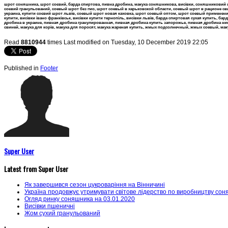
шрот соняшника, шрот соєвий, барда спиртова, пивна дробина, макуха соняшникова, висівки, соняшниковий
соєвий гранульований, соевый шрот без гмо, шрот соевый в харьковской области, соевый шрот в рационе 
украина, купити соєвий шрот львів, соевый шрот новая каховка, шрот соевый оптом, шрот соевый применение, 
купити, висівки івано франківськ, висівки купити тернопіль, висівки львів, барда спиртовая сухая купить, б
дробина в украине, пивная дробина гранулированная, пивная дробина купить запорожье, пивная дробина никол
свиней, макуха для корів, макуха для поросят, макуха жареная купить, жмых подсолнечный, жмых соевый, макуха
Read
8810944
times
Last modified on Tuesday, 10 December 2019 22:05
Published in
Footer
Super User
Latest from Super User
Як завершився сезон цукроваріння на Вінничині
Україна продовжує утримувати світове лідерство по виробництву со
Огляд ринку соняшника на 03.01.2020
Висівки пшеничні
Жом сухий гранульований