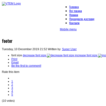
Головна
Всі товари
Новини
Порахувати доставку
Контакти
Mobile menu
footer
Tuesday, 10 December 2019 21:52
Written by
Super User
font size
decrease font size
increase font size
Print
Email
Be the first to comment!
Rate this item
1
2
3
4
5
(10 votes)