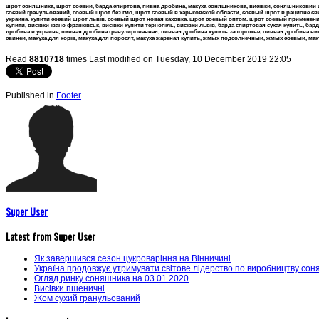
шрот соняшника, шрот соєвий, барда спиртова, пивна дробина, макуха соняшникова, висівки, соняшниковий
соєвий гранульований, соевый шрот без гмо, шрот соевый в харьковской области, соевый шрот в рационе 
украина, купити соєвий шрот львів, соевый шрот новая каховка, шрот соевый оптом, шрот соевый применение, 
купити, висівки івано франківськ, висівки купити тернопіль, висівки львів, барда спиртовая сухая купить, б
дробина в украине, пивная дробина гранулированная, пивная дробина купить запорожье, пивная дробина никол
свиней, макуха для корів, макуха для поросят, макуха жареная купить, жмых подсолнечный, жмых соевый, макуха
Read
8810718
times
Last modified on Tuesday, 10 December 2019 22:05
Published in
Footer
Super User
Latest from Super User
Як завершився сезон цукроваріння на Вінничині
Україна продовжує утримувати світове лідерство по виробництву со
Огляд ринку соняшника на 03.01.2020
Висівки пшеничні
Жом сухий гранульований